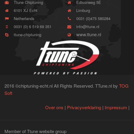
Ttune Chiptuning
Edisonweg 5E
6101 XJ Echt
Limburg
Netherlands
0031 (0)475 580284
0031 (0) 6 519 69 351
info@ttune.nl
www.ttune.nl
ttune-chiptuning
2016 ©chiptuning-echt.nl All Rights Reserved. TTune.nl by
TOG
Soft
Over ons
|
Privacyverklaring
|
Impressum
|
Member of Ttune website group